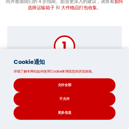
间并遵循我们的 4 步指南。如需更深入的建议，请查看
如何
选择运输箱子
和
大件物品打包收集
。
Cookie通知
加固箱子:
详细了解本网站如何使用Cookie来增强您的浏览体验。
首先将所有打包材料收集在一起，例如包裹
胶带和气泡包装纸。通过折叠口盖并用几层
允许全部
重叠的包裹胶带将其包裹起来来密封箱子的
底部。
不允许
用更多胶带覆盖暴露的边缘，然后紧紧包裹
箱子的底部。箱子装满后，使用相同的过程
更多信息
密封盖子。
CONTACT
SEARCH
SOCIAL