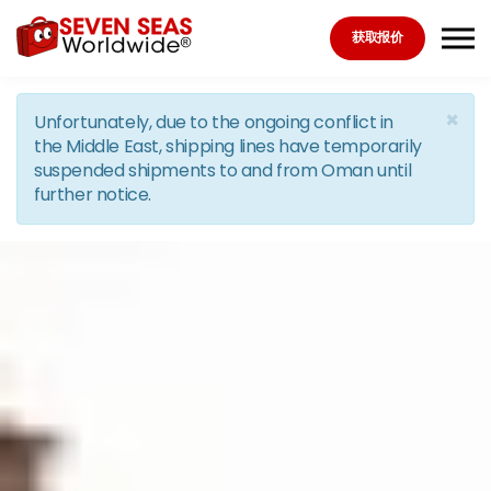
Skip to the content
获取报价
×
Unfortunately, due to the ongoing conflict in
the Middle East, shipping lines have temporarily
suspended shipments to and from Oman until
further notice.