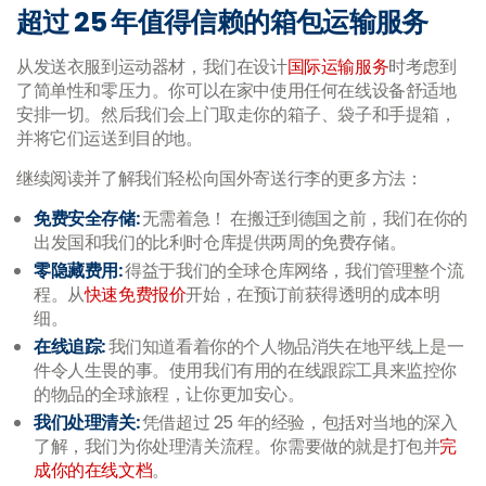
超过 25 年值得信赖的箱包运输服务
从发送衣服到运动器材，我们在设计
国际运输服务
时考虑到
了简单性和零压力。你可以在家中使用任何在线设备舒适地
安排一切。然后我们会上门取走你的箱子、袋子和手提箱，
并将它们运送到目的地。
继续阅读并了解我们轻松向国外寄送行李的更多方法：
免费安全存储:
无需着急！ 在搬迁到德国之前，我们在你的
出发国和我们的比利时仓库提供两周的免费存储。
零隐藏费用:
得益于我们的全球仓库网络，我们管理整个流
程。从
快速免费报价
开始，在预订前获得透明的成本明
细。
在线追踪:
我们知道看着你的个人物品消失在地平线上是一
件令人生畏的事。使用我们有用的在线跟踪工具来监控你
的物品的全球旅程，让你更加安心。
我们处理清关:
凭借超过 25 年的经验，包括对当地的深入
了解，我们为你处理清关流程。你需要做的就是打包并
完
成你的在线文档
。