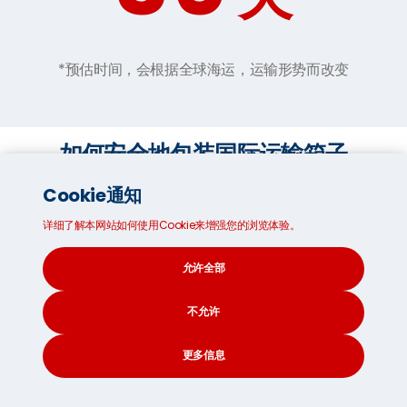
*预估时间，会根据全球海运，运输形势而改变
如何安全地包装国际运输箱子
聘请专业的包装服务是确保你的贵重物品完好无损地抵达目
Cookie通知
的地的最佳方式。
详细了解本网站如何使用Cookie来增强您的浏览体验。
如果你自己打包，请留出足够的时间来打包每件物品，并遵
循我们的 4 个实用指南。如需更深入的打包技巧，请查看我
允许全部
们的
如何选择运输箱
和
大件物品准备
页面。
不允许
更多信息
CONTACT
SEARCH
SOCIAL