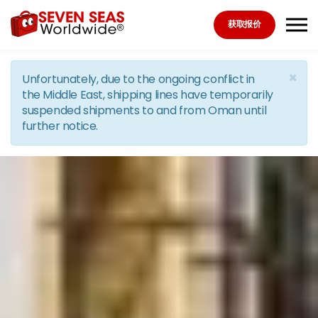
Skip to the content
获取报价
×
Unfortunately, due to the ongoing conflict in
the Middle East, shipping lines have temporarily
suspended shipments to and from Oman until
further notice.