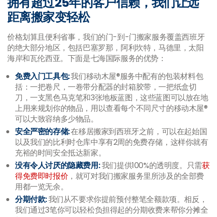
拥有超过25年的客户信赖，我们让远
距离搬家变轻松
价格划算且便利省事，
我们的门-到-门搬家服务覆盖西班牙
的绝大部分地区，包括巴塞罗那，阿利坎特，马德里，太阳
海岸和瓦伦西亚。下面是七海国际服务的优势：
免费入门工具包
:
我们移动木屋®服务中配有的包装材料包
括：一把卷尺，一卷带分配器的封箱胶带，一把纸盒切
刀，一支黑色马克笔和3张地板蓝图，这些蓝图可以放在地
上用来规划你的物品，用以查看每个不同尺寸的移动木屋®
可以大致容纳多少物品。
安全严密的存储
:
在移居搬家到西班牙之前，可以在起始国
以及我们的比利时仓库中享有2周的免费存储，这样你就有
充裕的时间安全抵达新家。
没有令人讨厌的隐藏费用
:
我们提供100%的透明度。只需
获
得免费即时报价
，就可对我们搬家服务里所涉及的全部费
用都一览无余。
分期付款
:
我们从不要求你提前预付整笔全额款项。相反，
我们通过3笔你可以轻松负担得起的分期收费来帮你分摊全