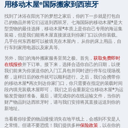
用移动木屋®国际搬家到西班牙
找到了沐浴在阳光下的梦想之家后，你的下一步就是打包自
己的物品并将它们运送到西班牙。七海国际的移动木屋®是大
型货物的最佳选择，移动木屋®本质上是你自己专用的海运集
装箱，但是我们能将木屋直接派送到你家门口以供你装载。
几乎任何东西都可以被填充在木屋内， 从你的床上用品，自
行车到家用电器以及家具等。
另外，我们的海外搬家服务至简之极。首先，
获取免费即时
在线报价
并下订单。接下来，选择合适你自己的日期，以便
我们前来为你派送你的入门工具包并同时进行停车位现场视
察，这样日后的收件就可以顺利进行。之后，我们会携带你
的移动木屋®再次到达你家门口，你只需要在指定的装载时间
段内填充装载木屋即可， 我们之后会重新定位移动木屋®为运
输发货做好准备。最后，请完成你的在线运输文件，当你的
财产物品到达西班牙时，请与我们安排将其直接运送到你的
新地址。
当看着你珍爱的物品慢慢消失在地平线上，会感到不安是人
之常情。但请不要恐慌！我们提供多种
保险政策
，以在你的