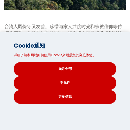
台湾人既保守又友善。珍惜与家人共度时光和宗教信仰等传
统价值观，并热烈欢迎外国人。如果您正在寻找负担得起的
生活费用、令人叹为观止的风景和丰富的文化去探索，台湾
Cookie通知
可能是您的新家。但是现在还不要开始收拾行李！ 首先，我
们为您收集了一些有用的提示和事实，以帮助您完成整个过
详细了解本网站如何使用Cookie来增强您的浏览体验。
渡：
签证种类:
来自全球四十多个国家的旅客可免签证来台逗留长
允许全部
达90天。
对于长达六个月的逗留
，您需要更长时间的访客签
证或居民签证。若要获得完全公民身份，必须满足特定标
不允许
准，包括居住五年、无犯罪记录以及通过入籍考试。
更多信息
工作机会:
教授英语是一项需求量大且收入丰厚的工作，尤其
是在台北和高雄等大城市。如果您有相关资格或经验，台湾
CONTACT
SEARCH
SOCIAL
的热门行业包括 IT、电信、电子和医疗保健。
医疗保健:
台湾的国民健康保险为所有公民提供屡获殊荣的全
民医疗保健。通过对低收入家庭的强制性税收和政府补贴筹