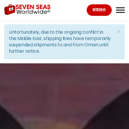
Skip to the content
获取报价
×
Unfortunately, due to the ongoing conflict in
the Middle East, shipping lines have temporarily
suspended shipments to and from Oman until
further notice.