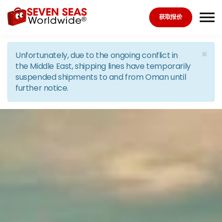
Skip to the content
获取报价
×
Unfortunately, due to the ongoing conflict in
the Middle East, shipping lines have temporarily
suspended shipments to and from Oman until
further notice.