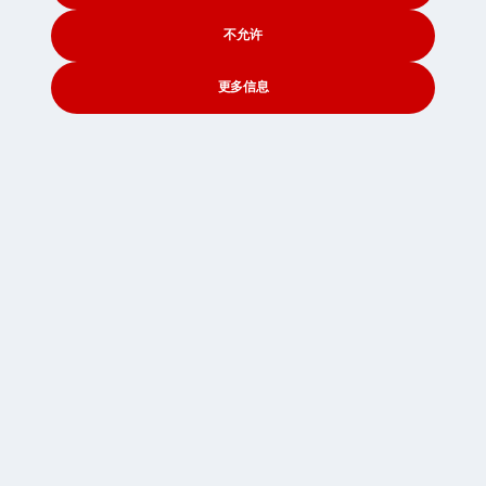
不允许
更多信息
CONTACT
SEARCH
SOCIAL
保险
如果你通过我们运输一些你非常珍贵心爱的物品，快速浏览
一下我们提供的保险套餐方案十分有必要。