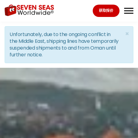
Skip to the content
获取报价
×
Unfortunately, due to the ongoing conflict in
the Middle East, shipping lines have temporarily
suspended shipments to and from Oman until
further notice.