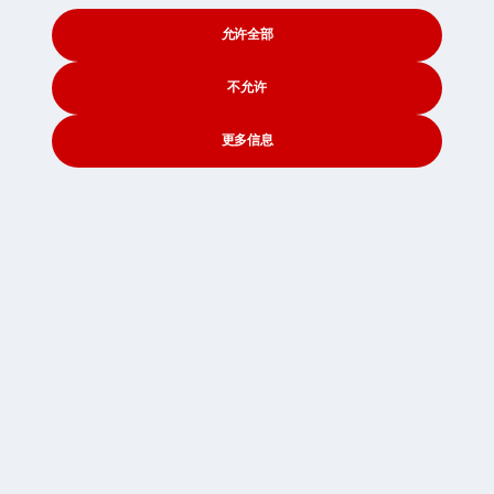
允许全部
可避免的额外收费
我们在本页解释无隐藏收费保证，并提供建议，帮您避免不
不允许
必要的费用。
更多信息
CONTACT
SEARCH
SOCIAL