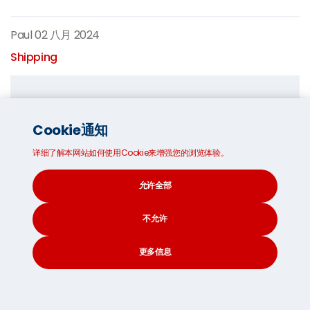
Paul
02 八月 2024
Shipping
Paul
Cookie通知
Paul is a content writer here at Seven Seas
详细了解本网站如何使用Cookie来增强您的浏览体验。
Worldwide. He has a passion for communicating
directly with customers in way that both informs
允许全部
and engages.
不允许
更多信息
CONTACT
SEARCH
SOCIAL
2024 年巴黎奥运会预计会造成运输延误