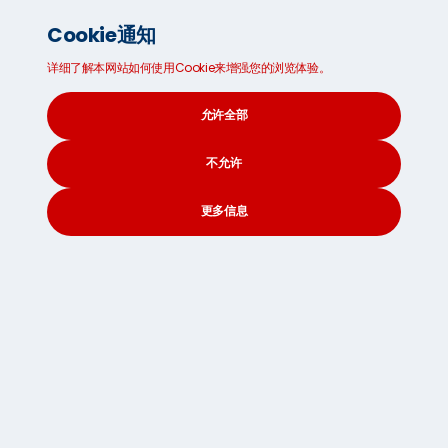
Cookie通知
Lizzy
09 二月 2022
详细了解本网站如何使用Cookie来增强您的浏览体验。
允许全部
Lizzy
不允许
是我们七海国际市场营销团队的一员。她有着超过10年
的
出版物以及社交媒体文案撰写的丰富经验，她有着乐
更多信息
此不疲的创作热情书写生动形象的创意美文感动启发我
们的客户同时解答客户们的所有疑惑。
CONTACT
SEARCH
SOCIAL
香港将收紧新冠肺炎防疫措施
搜索