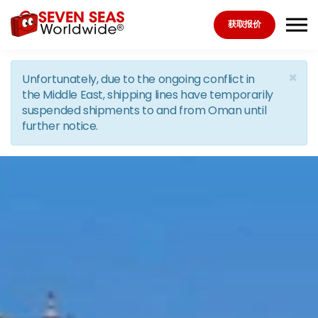
Skip to the content
获取报价
×
Unfortunately, due to the ongoing conflict in
the Middle East, shipping lines have temporarily
suspended shipments to and from Oman until
further notice.