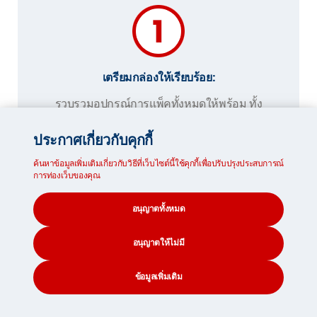
เตรียมกล่องให้เรียบร้อย:
รวบรวมอุปกรณ์การแพ็คทั้งหมดให้พร้อม ทั้ง
เทปกาวและคัตเตอร์ ปิดฐานและฝากล่องให้
แน่น และปิดทับด้วยเทปกาวสามชั้น
ประกาศเกี่ยวกับคุกกี้
ปิดเหลี่ยมมุมที่ยื่นออกมาด้วยเทปกาว และห่อ
ค้นหาข้อมูลเพิ่มเติมเกี่ยวกับวิธีที่เว็บไซต์นี้ใช้คุกกี้เพื่อปรับปรุงประสบการณ์
กันกระแทกเพิ่ม เมื่อจัดกล่องจนเต็มแล้ว ปิด
การท่องเว็บของคุณ
ฝากล่อง
อนุญาตทั้งหมด
อนุญาตให้ไม่มี
ข้อมูลเพิ่มเติม
CONTACT
SEARCH
SOCIAL