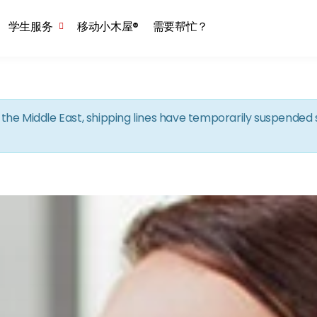
Skip to the content
学生服务
移动小木屋®
需要帮忙？
in the Middle East, shipping lines have temporarily suspende