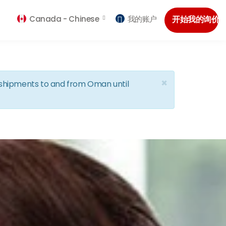
Canada -
Chinese
我的账户
开始我的询价
×
d shipments to and from Oman until