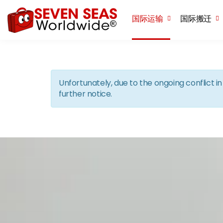
国际运输
国际搬迁
Unfortunately, due to the ongoing conflict 
further notice.