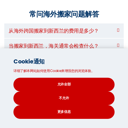
常问海外搬家问题解答
从海外跨国搬家到新西兰的费用是多少？
当搬家到新西兰，海关通常会检查什么？
当我海运我的家居物品到海外至新西兰时我需
Cookie通知
要完成哪些文件？
详细了解本网站如何使用Cookie来增强您的浏览体验。
当海运我的个人物品去新西兰时，哪种是最棒
允许全部
的方法？
不允许
哪些东西不可以放在移动木屋®里寄去新西
兰？
更多信息
CONTACT
SEARCH
SOCIAL