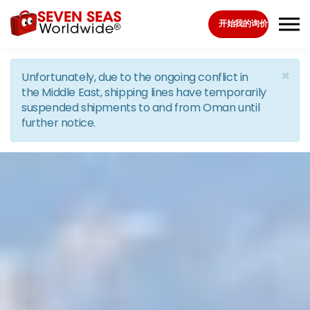
Skip to the content
开始我的询价
×
Unfortunately, due to the ongoing conflict in
the Middle East, shipping lines have temporarily
suspended shipments to and from Oman until
further notice.