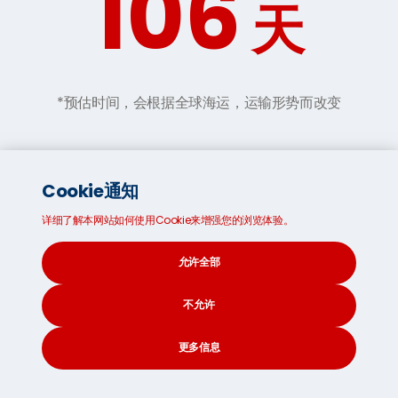
106
天
*预估时间，会根据全球海运，运输形势而改变
如何用4个轻松不费力的步骤打包你的
Cookie通知
纸箱
详细了解本网站如何使用Cookie来增强您的浏览体验。
在你海运去新加坡的物品正式启程之前，对他们进行安全牢
允许全部
固的打包是保障他们能够安全完好无损到达目的地的首要因
素。下面为你整理出了4个专业的小贴士来帮助你像专家一样
的打包你的海运纸箱（
请查看我们的
超重行李常见问题解答
不允许
专页来获取更多信息):
更多信息
CONTACT
SEARCH
SOCIAL