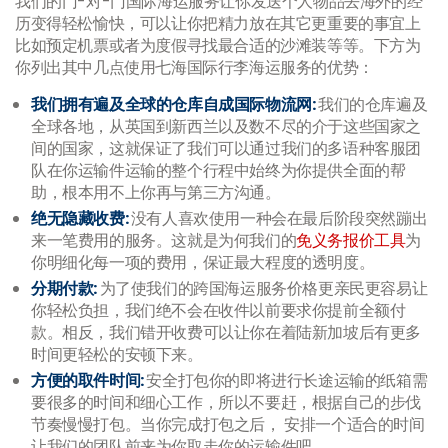
我们的门-对-门国际海运服务让你发送个人物品去海外的经
历变得轻松愉快，可以让你把精力放在其它更重要的事宜上
比如预定机票或者为度假寻找最合适的沙滩装等等。下方为
你列出其中几点使用七海国际行李海运服务的优势：
我们拥有遍及全球的仓库自成国际物流网:
我们的仓库遍及
全球各地，从
英国到新西兰以及数不尽的介于这些国家之
间的国家，这就保证了我们可以通过我们的多语种客服团
队在你运输件运输的整个行程中始终为你提供全面的帮
助，根本用不上你再与第三方沟通。
绝无隐藏收费:
没有人喜欢使用一种会在最后阶段突然蹦出
来一笔费用的服务。这就是为何我们的
免义务报价工具
为
你明细化每一项的费用，保证最大程度的透明度。
分期付款:
为了使我们的跨国海运服务价格更亲民更容易让
你轻松负担，我们绝不会在收件以前要求你提前全额付
款。相反，我们错开收费可以让你在着陆新加坡后有更多
时间更轻松的安顿下来。
方便的取件时间:
安全打包你的即将进行长途运输的纸箱需
要很多的时间和细心工作，所以不要赶，根据自己的步伐
节奏慢慢打包。当你完成打包之后， 安排一个适合的时间
让我们的团队前来为你取走你的运输件吧。