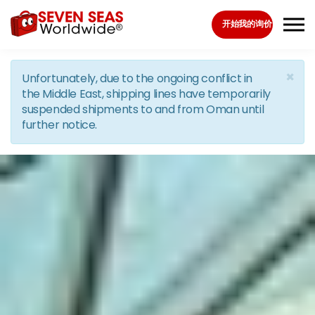
Skip to the content
开始我的询价
×
Unfortunately, due to the ongoing conflict in
the Middle East, shipping lines have temporarily
suspended shipments to and from Oman until
further notice.