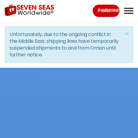
Skip to the content
开始我的询价
×
Unfortunately, due to the ongoing conflict in
the Middle East, shipping lines have temporarily
suspended shipments to and from Oman until
further notice.