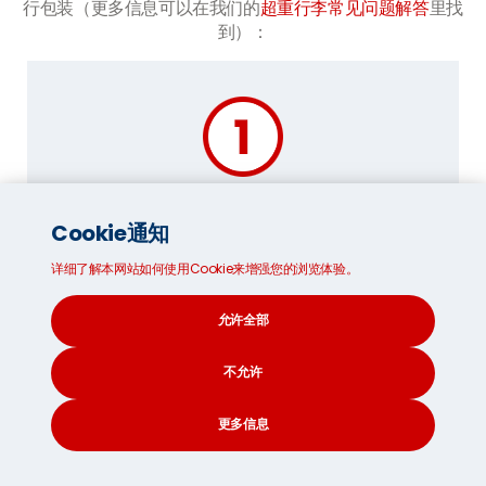
行包装（更多信息可以在我们的
超重行李常见问题解答
里找
到
）：
规整您的物品
:
Cookie通知
首先，清理物品很重要并决定下来哪些物品
详细了解本网站如何使用Cookie来增强您的浏览体验。
要带走。为要出售，捐赠，抛弃和托运走的
物品进行优先排序。然后，提前计划并规整
出哪些物品需放置在特定的纸盒中，以便到
允许全部
时的拆包过程可以快速简便。
不允许
更多信息
CONTACT
SEARCH
SOCIAL