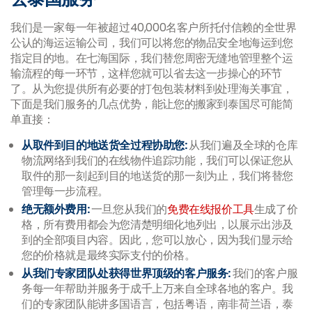
我们是一家每一年被超过40,000名客户所托付信赖的全世界
公认的海运运输公司，我们可以将您的物品安全地海运到您
指定目的地。在七海国际，我们替您周密无缝地管理整个运
输流程的每一环节，这样您就可以省去这一步操心的环节
了。从为您提供所有必要的打包包装材料到处理海关事宜，
下面是我们服务的几点优势，能让您的搬家到泰国尽可能简
单直接：
从取件到目的地送货全过程协助您:
从我们遍及全球的仓库
物流网络到我们的在线物件追踪功能，我们可以保证您从
取件的那一刻起到目的地送货的那一刻为止，我们将替您
管理每一步流程。
绝无额外费用
:
一旦您从我们的
免费在线报价工具
生成了价
格，所有费用都会为您清楚明细化地列出，以展示出涉及
到的全部项目内容。因此，您可以放心，因为我们显示给
您的价格就是最终实际支付的价格。
从
我们专家团队处获得世界顶级的客户服务
:
我
们的客户服
务每一年帮助并服务于成千上万来自全球各地的客户。我
们的专家团队能讲多国语言，包括粤语，南非荷兰语，泰