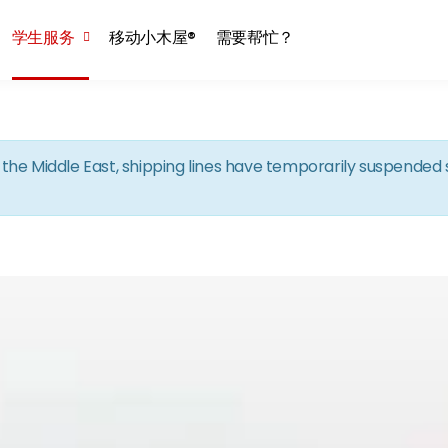
Skip to the content
学生服务
移动小木屋®
需要帮忙？
in the Middle East, shipping lines have temporarily suspende