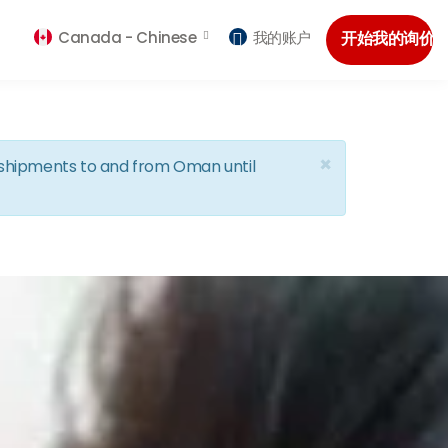
Canada -
Chinese
我的账户
开始我的询价
×
d shipments to and from Oman until