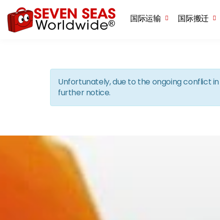
国际运输
国际搬迁
Unfortunately, due to the ongoing conflict 
further notice.