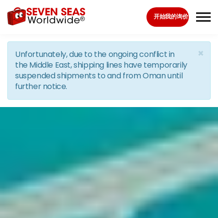
Skip to the content
开始我的询价
×
Unfortunately, due to the ongoing conflict in
the Middle East, shipping lines have temporarily
suspended shipments to and from Oman until
further notice.