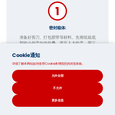
密封箱体:
准备好剪刀、打包胶带等材料。先将纸箱底
部的小折盖向内折叠，再压入大折盖，用三
层交叉胶带密封。
Cookie通知
用额外胶带覆盖所有外露边缘，并沿底部完
整缠绕。装箱完成后，以同样方式密封箱
详细了解本网站如何使用Cookie来增强您的浏览体验。
盖。
允许全部
不允许
更多信息
CONTACT
SEARCH
SOCIAL
易碎品轻柔处理: