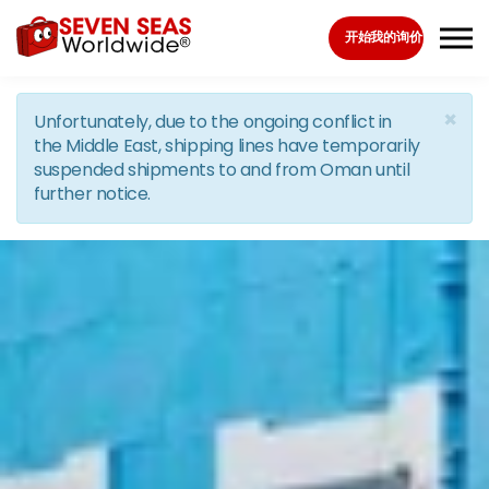
Skip to the content
开始我的询价
×
Unfortunately, due to the ongoing conflict in
the Middle East, shipping lines have temporarily
suspended shipments to and from Oman until
further notice.