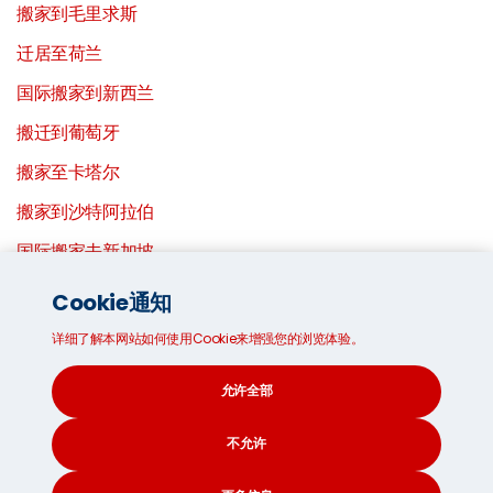
搬家到毛里求斯
迁居至荷兰
国际搬家到新西兰
搬迁到葡萄牙
搬家至卡塔尔
搬家到沙特阿拉伯
国际搬家去新加坡
迁居至南非
Cookie通知
搬到韩国
详细了解本网站如何使用Cookie来增强您的浏览体验。
至西班牙的搬家公司
允许全部
搬迁到瑞典
不允许
搬家到瑞士
迁居至台湾