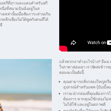
ล่องสกีที่ยาวและแคบสำหรับสกี
ึ่งที่สนามบินนั่งอยู่ในส
เหล่านั้นเมื่อสัมภาระส่วนเกิน
ลีกเลี่ยงไม่ได้พูดกับคนที่ได้
ธี
แล้วพวกเราทำอะไรบ้าง? อืมม เ
ในราคาย่อมเยา เราจัดส่งข้าวขอ
ตอนจะเป็นดังนี้
คุณสามารถสั่งกล่องใหญ่หรื
อุปกรณ์สำหรับแพค (บับเบิ้ล
เราจะนำกล่องที่คุณต้องการไ
ต้องการ หากคุณใช้กล่องไม่ห
ไม่ได้ใช้ และอยู่ในสภาพดี
คุณนัดวันที่จะให้เราจะไปรับ