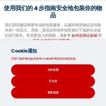
使用我们的 4 步指南安全地包装你的物
品
我们强烈建议聘请专业的包装服务，以减轻将货物运送到海
外的一些压力。否则，请花点时间并按照我们下面的分步提
示进行操作。有关更深入的指南，请参考
如何选择运输箱
和
准备大件物品以供取货
。
Cookie通知
详细了解本网站如何使用Cookie来增强您的浏览体验。
允许全部
不允许
固定你的运送箱:
更多信息
准备好你的包装材料，如包裹胶带和刀。将
小盖板和大盖板折叠起来，固定箱子底部，
CONTACT
SEARCH
SOCIAL