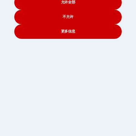
允许全部
学生运送到南非
学生运送到泰国
不允许
学生运送到美国
学生被运往英国
更多信息
学生送货到台湾
CONTACT
SEARCH
SOCIAL
国际学生搬家