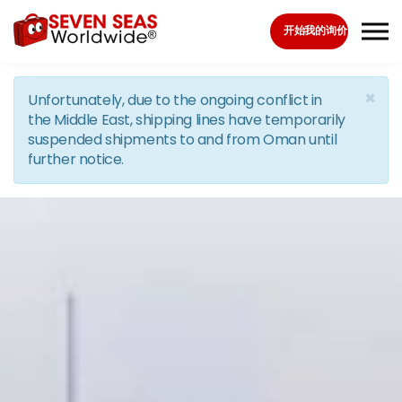
Skip to the content
开始我的询价
×
Unfortunately, due to the ongoing conflict in
the Middle East, shipping lines have temporarily
suspended shipments to and from Oman until
further notice.