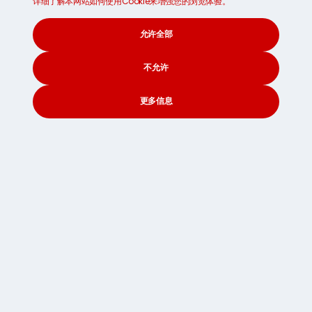
详细了解本网站如何使用Cookie来增强您的浏览体验。
完全海关和检疫清关
允许全部
不允许
预先通知的交货和收款时段
更多信息
入门包
CONTACT
SEARCH
SOCIAL
存储
协助加载和卸载MoveCubes
回头客的10％折扣
我们提供三部分付款以帮助您预算：我们不会在收集之
前要求一次全额付款。这些费用将错开，以帮助您在抵
达时找到您的脚。