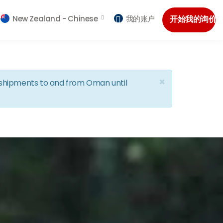
New Zealand -
Chinese
我的账户
开始我的询价
×
d shipments to and from Oman until