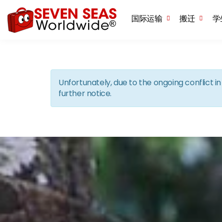
国际运输
搬迁
学
Unfortunately, due to the ongoing conflict 
further notice.