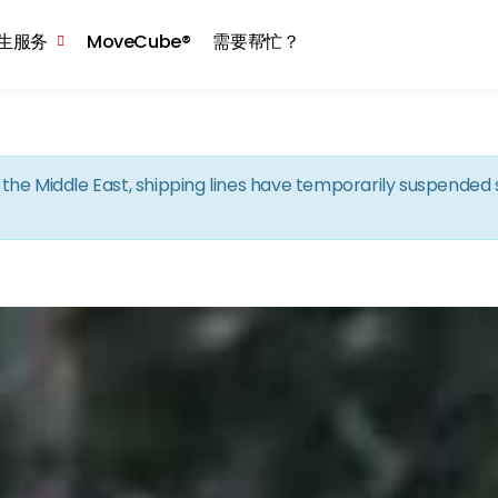
Skip to the content
生服务
MoveCube®
需要帮忙？
in the Middle East, shipping lines have temporarily suspende