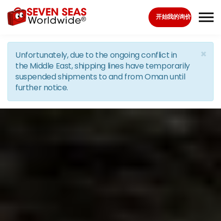
Skip to the content
开始我的询价
×
Unfortunately, due to the ongoing conflict in
the Middle East, shipping lines have temporarily
suspended shipments to and from Oman until
further notice.