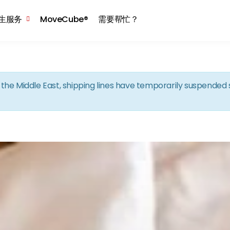
Skip to the content
生服务
MoveCube®
需要帮忙？
in the Middle East, shipping lines have temporarily suspende