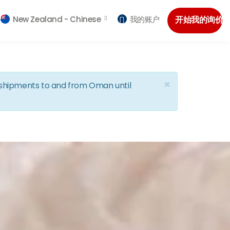
New Zealand -
Chinese
我的账户
开始我的询价
×
d shipments to and from Oman until