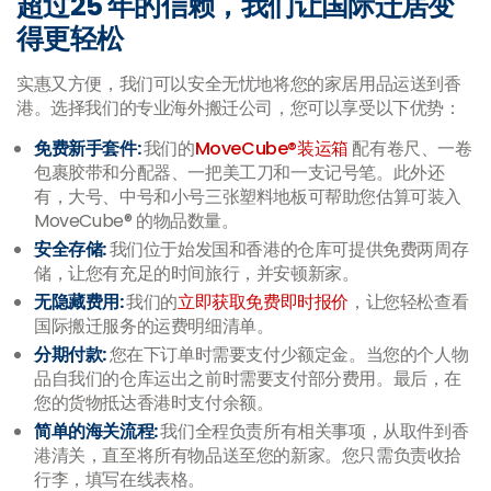
超过25 年的信赖，我们让国际迁居变
得更轻松
实惠又方便，我们可以安全无忧地将您的家居用品运送到香
港。选择我们的专业海外搬迁公司，您可以享受以下优势：
免费新手套件:
我们的
MoveCube®装运箱
配有卷尺、一卷
包裹胶带和分配器、一把美工刀和一支记号笔。此外还
有，大号、中号和小号三张塑料地板可帮助您估算可装入
MoveCube® 的物品数量。
安全存储:
我们位于始发国和香港的仓库可提供免费两周存
储，让您有充足的时间旅行，并安顿新家。
无隐藏费用:
我们的
立即获取免费即时报价
，让您轻松查看
国际搬迁服务的运费明细清单。
分期付款:
您在下订单时需要支付少额定金。当您的个人物
品自我们的仓库运出之前时需要支付部分费用。最后，在
您的货物抵达香港时支付余额。
简单的海关流程:
我们全程负责所有相关事项，从取件到香
港清关，直至将所有物品送至您的新家。您只需负责收拾
行李，填写在线表格。