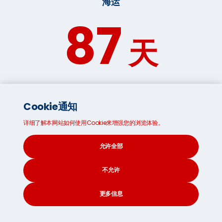
海运
87
天
*预估时间，会根据全球海运，运输形势而改变
Cookie通知
详细了解本网站如何使用Cookie来增强您的浏览体验。
移居海外的四个实用装箱提示
允许全部
考虑聘请专业包装员，以确保您的所有物品均能安全运输至
目的地。如果决定自己收拾行李，请留出适当的时间有条不
不允许
紊地收拾行李，以免发生不必要的事故。请您的朋友和家人
伸出援手，并遵循以下 四个实用装箱提示，或
阅读我们的专
更多信息
业打包指南
以获取更多建议：
CONTACT
SEARCH
SOCIAL