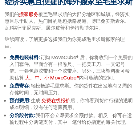
经济实惠且便捷的海外搬家至毛里求斯
我们的
搬家服务
覆盖毛里求斯的大部分地区和城镇，经济实
惠且乐于助人。热门目的地包括路易港、博巴桑罗斯希尔、
瓦科斯-菲尼克斯、居尔皮普和卡特勒博尔纳。
继续阅读，了解更多选择我们为你完成毛里求斯搬家的理
由。
免费包装材料:
订购 MoveCube® 后，你将收到一个免费的
入门套件。里面含有一根卷尺、一把美工刀、一支记号
笔、一卷包裹胶带和一个胶带座。另外，三块塑料板可帮
助估算
大、中、小 MoveCube®
内可容纳的空间。
免费寄存:
轻松畅游毛里求斯。你的货件在出发地有 2 周的
存储时间，无时间压力。
预付费用:
生成
免费在线报价
后，你将看到货件行程的透明
成本明细，没有任何隐藏费用。
分阶段付款:
我们不会立即要求全额付款。相反，你可在运
输过程中分两笔支付，其中一笔付给你指定的海关代理。