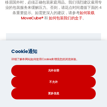
移居国外时，必须正确包装家庭用品。我们强烈建议雇用专
业的包装服务来缓解压力。否则，请花点时间遵循下面的 4
条重要提示。如需更深入的建议，请参考
如何装载
MoveCube®
和
如何包装我们的盒子
。
Cookie通知
详细了解本网站如何使用Cookie来增强您的浏览体验。
彻底整理:
允许全部
写下你想要保留和不需要的所有物品的清
单。例如，在毛里求斯你需要厚厚的冬季外
不允许
套和围巾吗? 请记住，运送的物品越少，价
格就越实惠。
更多信息
你可以通过
eBay
和
Facebook
Marketplace
等在线拍卖网站出售多余的
CONTACT
SEARCH
SOCIAL