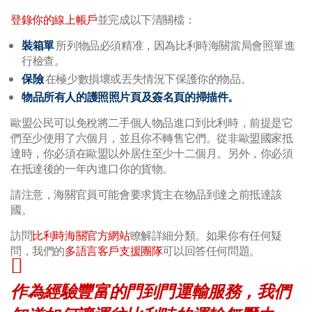
登錄你的線上帳戶
並完成以下清關檔：
裝箱單
所列物品必須精准，因為比利時海關當局會照單進
行檢查。
保險
在極少數損壞或丟失情況下保護你的物品。
物品所有人的護照照片頁及簽名頁的掃描件。
歐盟公民可以免稅將二手個人物品進口到比利時，前提是它
們至少使用了六個月，並且你不轉售它們。從非歐盟國家抵
達時，你必須在歐盟以外居住至少十二個月。另外，你必須
在抵達後的一年內進口你的貨物。
請注意，海關官員可能會要求貨主在物品到達之前抵達該
國。
訪問
比利時海關官方網站
瞭解詳細分類。如果你有任何疑
問，我們的
多語言客戶支援團隊
可以回答任何問題。
作為經驗豐富的門到門運輸服務，我們