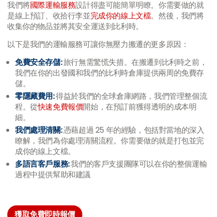
我們將
國際運輸服務
設計得盡可能簡單明瞭。你需要做的就
是線上預訂、收拾行李並
完成你的線上文檔
。然後，我們將
收集你的物品並將其安全運送到比利時。
以下是我們的運輸服務可讓你無壓力搬遷的更多原因：
免費安全存儲:
旅行無需驚慌失措。在搬遷到比利時之前，
我們在你的出發國和我們的比利時倉庫提供兩周的免費存
儲。
零隱藏費用:
得益於我們的全球倉庫網路，我們管理整個流
程。從
快速免費報價
開始，在預訂前獲得透明的成本明
細。
我們處理清關:
憑藉超過 25 年的經驗，包括對當地的深入
瞭解，我們為你處理清關流程。你需要做的就是打包並完
成你的線上文檔。
多語言客戶服務:
我們的客戶支援團隊可以在你的整個運輸
過程中提供幫助和建議
獲取免費即時報價