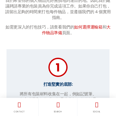
我們希望你的個人物品完好無損地到達目的地。因此我們建
議聘請專業的包裝員為你完成這項工作。如果你自己打包，
請留出足夠的時間來打包每件物品，並遵循我們的 4 個實用
指南。
如需更深入的打包技巧，請查看我們的
如何選擇運輸箱
和
大
件物品準備
頁面。
打造堅實的底部:
將所有包裝材料收集在一起，例如記號筆、
包裹膠帶和氣泡膜。折疊小蓋板，然後折疊
大蓋板，並用幾層重疊的包裹膠帶將它們緊
緊密封，以固定盒子底部。避免使用透明膠
CONTACT
SEARCH
SOCIAL