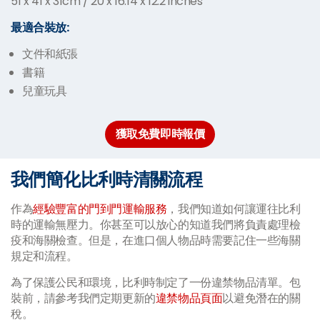
51 x 41 x 31cm / 20 x 16.14 x 12.2 inches
最適合
裝放:
文件和紙張
書籍
兒童玩具
獲取免費即時報價
我們簡化比利時清關流程
作為
經驗豐富的門到門運輸服務
，我們知道如何讓運往比利
時的運輸無壓力。你甚至可以放心的知道我們將負責處理檢
疫和海關檢查。但是，在進口個人物品時需要記住一些海關
規定和流程。
為了保護公民和環境，比利時制定了一份違禁物品清單。包
裝前，請參考我們定期更新的
違禁物品頁面
以避免潛在的關
稅。