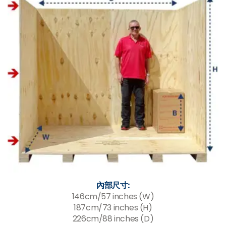
內部尺寸:
146cm/57 inches (W)
187cm/73 inches (H)
226cm/88 inches (D)