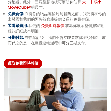
分配器。此外，三塊塑膠地板可幫助你估算
大、中或小
MoveCube®
的尺寸。
免費倉儲:
在將你的物品運輸到阿聯酋之前，我們將在你的
出發國和我們的阿聯酋倉庫提供 2 週的免費存儲。
零隱藏費用:
我們的
免費即時報價
將為你展示整個搬家過
程的詳細成本明細。
分期付款:
在你預訂後，我們不會立即要求你全額付款。取
而代之的是，在整個運輸過程中可分三期支付。
獲取免費即時報價