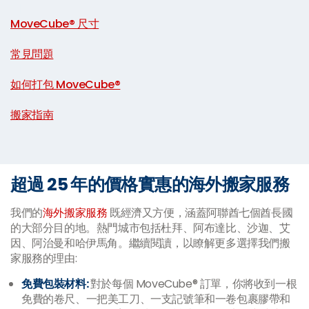
|
MoveCube® 尺寸
|
常見問題
|
如何打包 MoveCube®
|
搬家指南
超過 25 年的價格實惠的海外搬家服務
我們的
海外搬家服務
既經濟又方便，涵蓋阿聯酋七個酋長國
的大部分目的地。熱門城市包括杜拜、阿布達比、沙迦、艾
因、阿治曼和哈伊馬角。繼續閱讀，以瞭解更多選擇我們搬
家服務的理由:
免費包裝材料:
對於每個 MoveCube® 訂單，你將收到一根
免費的卷尺、一把美工刀、一支記號筆和一卷包裹膠帶和