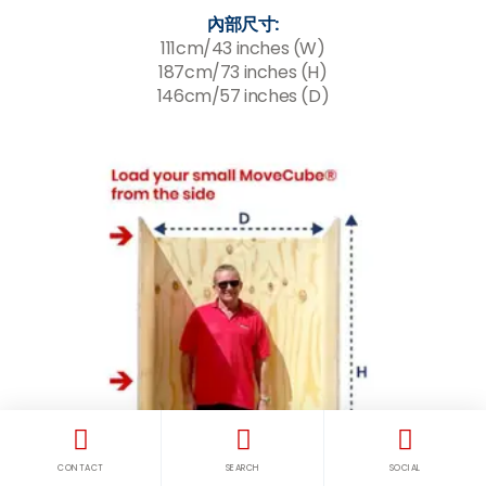
內部尺寸:
111cm/43 inches (W)
187cm/73 inches (H)
146cm/57 inches (D)
CONTACT
SEARCH
SOCIAL