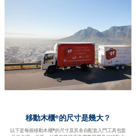
移動木櫃®的尺寸是幾大？
以下是每個移動木櫃®的尺寸及其各自配套入門工具包套