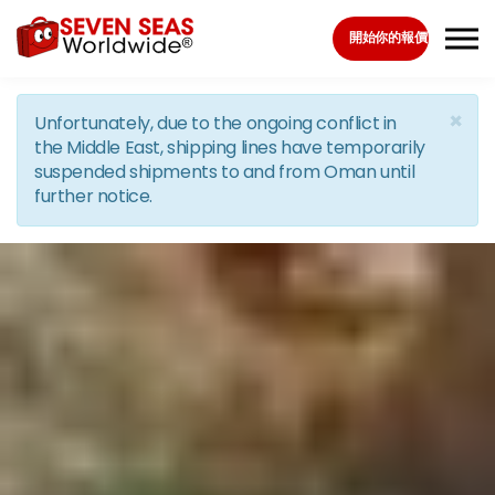
Skip to the content
開始你的報價
×
Unfortunately, due to the ongoing conflict in
the Middle East, shipping lines have temporarily
suspended shipments to and from Oman until
further notice.