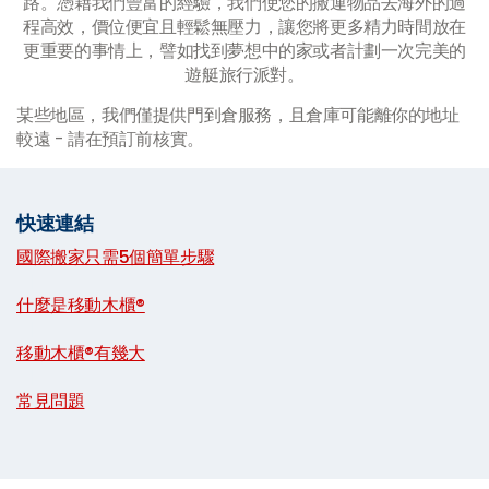
路。憑藉我們豐富的經驗，我們使您的搬運物品去海外的過
程高效，價位便宜且輕鬆無壓力，讓您將更多精力時間放在
更重要的事情上，譬如找到夢想中的家或者計劃一次完美的
遊艇旅行派對。
某些地區，我們僅提供門到倉服務，且倉庫可能離你的地址
較遠 - 請在預訂前核實。
快速連結
國際搬家只需5個簡單步驟
|
什麼是移動木櫃®
|
移動木櫃®有幾大
|
常見問題