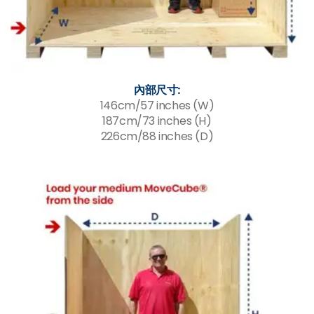
內部尺寸:
146cm/57 inches (W)
187cm/73 inches (H)
226cm/88 inches (D)