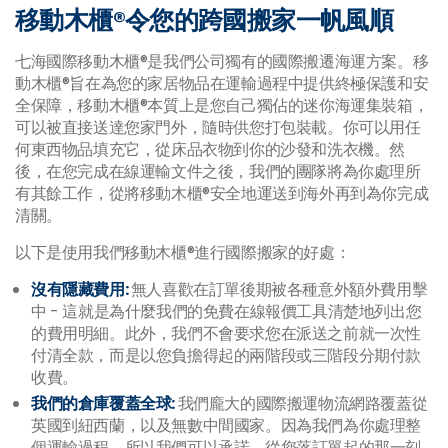
移動木櫃®令您的跨國搬家一帆風順
七海國際移動木櫃®是我們公司獨有的國際搬遷海運方案。移
動木櫃®旨在為您的家居物品在運輸過程中提供終極保護和安
全保障，移動木櫃®本質上是您自己獨佔的迷你海運集裝箱，
可以被直接送達您家門外，隨時供您打包裝載。你可以用任
何東西物品填充它，從床品衣物到你的沙發和洗衣機。然
後，在您完成在線運輸文件之後，我們的團隊將為你處理所
有其餘工作，從將移動木櫃®安全地運送到海外再到為你完成
清關。
以下是使用我們移動木櫃®進行國際搬家的好處：
沒有隱藏費用:
無人喜歡在訂單後期被各種意外額外費用擊
中 - 這就是為什麼我們的免費在線報價工具清楚地列出您
的費用明細。此外，我們不會要求您在派送之前就一次性
付清全款，而是以您負擔得起的兩階段或三階段分期付款
收費。
我們的倉庫覆蓋全球:
我們龐大的國際搬運物流網路覆蓋從
英國到紐西蘭，以及無數中間國家。因為我們為你處理整
個運輸過程，所以我們可以承諾，從您落訂單起的那一刻