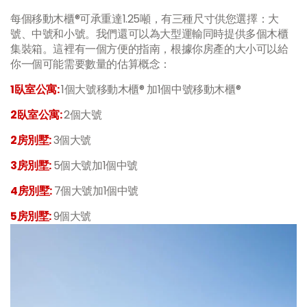
每個移動木櫃®可承重達1.25噸，有三種尺寸供您選擇：大
號、中號和小號。我們還可以為大型運輸同時提供多個木櫃
集裝箱。這裡有一個方便的指南，根據你房產的大小可以給
你一個可能需要數量的估算概念：
1臥室公寓:
1個大號移動木櫃® 加1個中號移動木櫃®
2臥室公寓:
2個大號
2房別墅:
3個大號
3房別墅:
5個大號加1個中號
4房別墅:
7個大號加1個中號
5房別墅:
9個大號