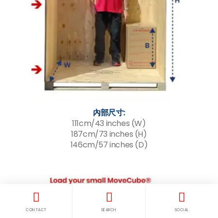
內部尺寸:
111cm/43 inches (W)
187cm/73 inches (H)
146cm/57 inches (D)
CONTACT
SEARCH
SOCIAL