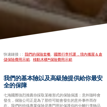
-
快速鏈接：:
我們的保險套餐
,
國際行李托運，境內搬屋＆倉
儲保險費用示範
,
移動木櫃®保險費用示範
我們的基本險以及高級險提供給你最安
全的保障
七海國際強烈推薦你採取某種形式的保險保護：意外隨時會
發生，保險公司正是為了那些可能會發生的意外事件而存
在。我們的特殊專業保險是專門用於保護你的分離行李物品