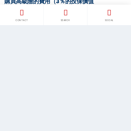
購買高級險的費用（3％的投保價值
$15
CONTACT
SEARCH
SOCIAL
今日就約定你的物品海運吧
已經落咗訂單？即刻致電我們為你的運輸件添加一份保險
吧。
條件＆ 條款
需要了解更多有關我們保險的免賠款，條約，程序以及取消
我們保險政策的附屬條款，請瀏覽我們的條件與條款專頁。
條件＆ 條款