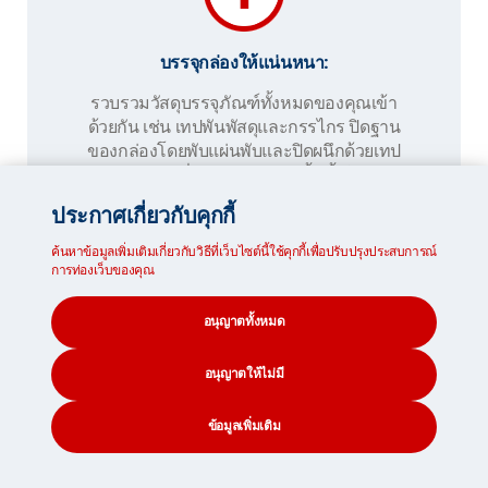
บรรจุกล่องให้แน่นหนา:
รวบรวมวัสดุบรรจุภัณฑ์ทั้งหมดของคุณเข้า
ด้วยกัน เช่น เทปพันพัสดุและกรรไกร ปิดฐาน
ของกล่องโดยพับแผ่นพับและปิดผนึกด้วยเทป
พันพัสดุที่ทับซ้อนกันสามชั้นขึ้นไป
ประกาศเกี่ยวกับคุกกี้
ปิดขอบที่เปิดโล่งด้วยเทปเพิ่มเติม และพันให้
แน่นรอบด้านล่าง เมื่อกล่องเต็มแล้วให้ปิดฝา
ค้นหาข้อมูลเพิ่มเติมเกี่ยวกับวิธีที่เว็บไซต์นี้ใช้คุกกี้เพื่อปรับปรุงประสบการณ์
ด้วยวิธีเดียวกัน
การท่องเว็บของคุณ
อนุญาตทั้งหมด
อนุญาตให้ไม่มี
ข้อมูลเพิ่มเติม
ควรระมัดระวังของแตกง่ายเป็นพิเศษ:
CONTACT
SEARCH
SOCIAL