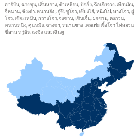
ฮาร์บิน, ฉางชุน, เสิ่นหยาง, ต้าเหลียน, ปักกิ่ง, ฉือเจียจวง, เทียนจิน,
จี่หนาน, ชิงเต่า, หนานจิง , อู๋ซี, ซูโจว, เซี่ยงไฮ้, หนิงโป, หางโจว, ฝู
โจว, เซียะเหมิน, กวางโจว, จงซาน, เซินเจิ้น, ฝอซาน, ตงกวน,
หนานหนิง, คุนหมิง, ฉางชา, หนานชาง เหอเฟย เจิ้งโจว ไท่หยวน
ซีอาน หวู่ฮั่น ฉงชิ่ง และเฉินตู