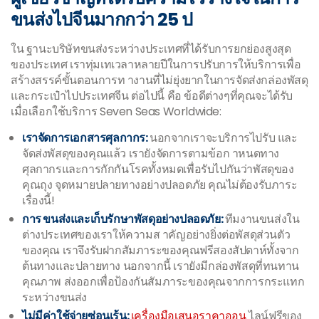
ขนส่งไปจีนมากกว่า 25 ป
ใน ฐานะบริษัทขนส่งระหว่างประเทศที่ได้รับการยกย่องสูงสุด
ของประเทศ เราทุ่มเทเวลาหลายปีในการปรับการให้บริการเพื่อ
สร้างสรรค์ขั้นตอนการท างานที่ไม่ยุ่งยากในการจัดส่งกล่องพัสดุ
และกระเป๋าไปประเทศจีน ต่อไปนี้ คือ ข้อดีต่างๆที่คุณจะได้รับ
เมื่อเลือกใช้บริการ Seven Seas Worldwide:
เราจัดการเอกสารศุลกากร:
นอกจากเราจะบริการไปรับ และ
จัดส่งพัสดุของคุณแล้ว เรายังจัดการตามข้อก าหนดทาง
ศุลกากรและการกักกันโรคทั้งหมดเพื่อรับไปกันว่าพัสดุของ
คุณถุง จุดหมายปลายทางอย่างปลอดภัย คุณไม่ต้องรับภาระ
เรื่องนี้!
การ ขนส่งและเก็บรักษาพัสดุอย่างปลอดภัย:
ทีมงานขนส่งใน
ต่างประเทศของเราให้ความส าคัญอย่างยิ่งต่อพัสดุส่วนตัว
ของคุณ เราจึงรับฝากสัมภาระของคุณฟรีสองสัปดาห์ทั้งจาก
ต้นทางและปลายทาง นอกจากนี้ เรายังมีกล่องพัสดุที่ทนทาน
คุณภาพ ส่งออกเพื่อป้องกันสัมภาระของคุณจากการกระแทก
ระหว่างขนส่ง
ไม่มีค่าใช้จ่ายซ่อนเร้น:
เครื่องมือเสนอราคาออน
ไลน์ฟรีของ