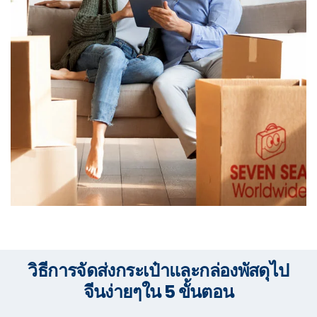
วิธีการจัดส่งกระเป๋าและกล่องพัสดุไป
จีนง่ายๆใน 5 ขั้นตอน