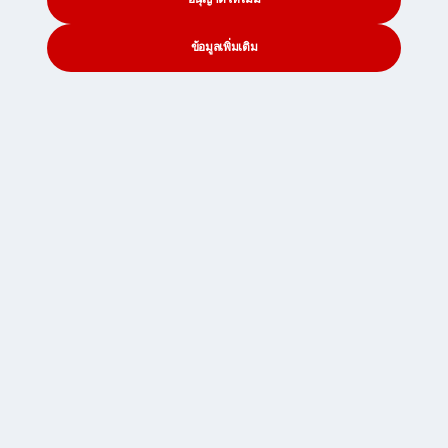
ข้อกำหนดและเงื่อนไข
ข้อมูลเพิ่มเติม
CONTACT
SEARCH
SOCIAL
หน้าเพจนี้อัปเดตล่าสุดเมื่อวันที่ 01/07/2021