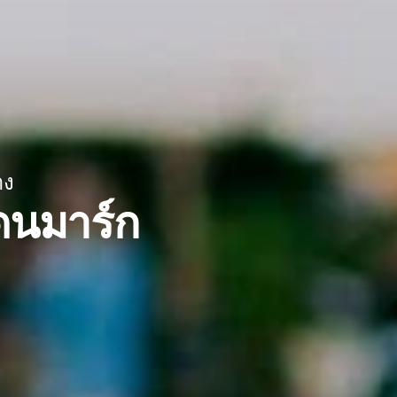
าง
ดนมาร์ก