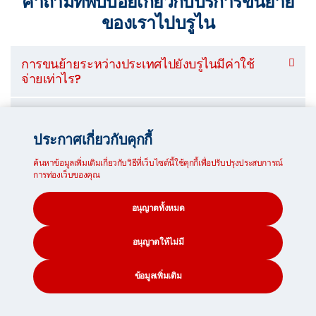
คำถามที่พบบ่อยเกี่ยวกับบริการขนย้าย
ของเราไปบรูไน
การขนย้ายระหว่างประเทศไปยังบรูไนมีค่าใช้
จ่ายเท่าไร?
มีภาษีเมื่อจัดส่งสิ่งของในครัวเรือนไปยังบรูไน
หรือไม่?
ประกาศเกี่ยวกับคุกกี้
ค้นหาข้อมูลเพิ่มเติมเกี่ยวกับวิธีที่เว็บไซต์นี้ใช้คุกกี้เพื่อปรับปรุงประสบการณ์
การขนย้ายไปต่างประเทศต้องเตรียมเอกสาร
การท่องเว็บของคุณ
อะไรบ้าง?
อนุญาตทั้งหมด
ฉันสามารถจัดเก็บ MoveCube® ไว้กับคุณได้
หรือไม่?
อนุญาตให้ไม่มี
มีสิ่งของที่ไม่สามารถจัดส่งไปบรูไนได้หรือไม่?
ข้อมูลเพิ่มเติม
CONTACT
SEARCH
SOCIAL