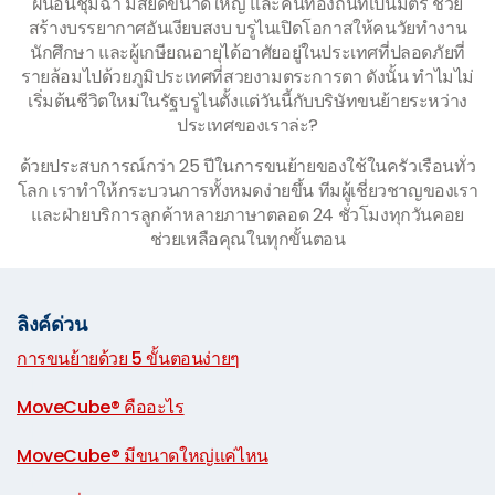
ฝนอันชุ่มฉ่ำ มัสยิดขนาดใหญ่ และคนท้องถิ่นที่เป็นมิตร ช่วย
สร้างบรรยากาศอันเงียบสงบ บรูไนเปิดโอกาสให้คนวัยทำงาน
นักศึกษา และผู้เกษียณอายุได้อาศัยอยู่ในประเทศที่ปลอดภัยที่
รายล้อมไปด้วยภูมิประเทศที่สวยงามตระการตา ดังนั้น ทำไมไม่
เริ่มต้นชีวิตใหม่ในรัฐบรูไนตั้งแต่วันนี้กับบริษัทขนย้ายระหว่าง
ประเทศของเราล่ะ?
ด้วยประสบการณ์กว่า 25 ปีในการขนย้ายของใช้ในครัวเรือนทั่ว
โลก เราทำให้กระบวนการทั้งหมดง่ายขึ้น ทีมผู้เชี่ยวชาญของเรา
และฝ่ายบริการลูกค้าหลายภาษาตลอด 24 ชั่วโมงทุกวันคอย
ช่วยเหลือคุณในทุกขั้นตอน
ลิงค์ด่วน
การขนย้ายด้วย 5 ขั้นตอนง่ายๆ
|
MoveCube® คืออะไร
|
MoveCube® มีขนาดใหญ่แค่ไหน
|