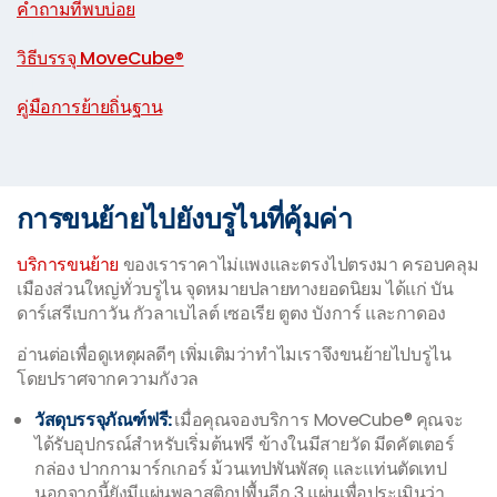
คำถามที่พบบ่อย
|
วิธีบรรจุ MoveCube®
|
คู่มือการย้ายถิ่นฐาน
การขนย้ายไปยังบรูไนที่คุ้มค่า
บริการขนย้าย
ของเราราคาไม่แพงและตรงไปตรงมา ครอบคลุม
เมืองส่วนใหญ่ทั่วบรูไน จุดหมายปลายทางยอดนิยม ได้แก่ บัน
ดาร์เสรีเบกาวัน กัวลาเบไลต์ เซอเรีย ตูตง บังการ์ และกาดอง
อ่านต่อเพื่อดูเหตุผลดีๆ เพิ่มเติมว่าทำไมเราจึงขนย้ายไปบรูไน
โดยปราศจากความกังวล
วัสดุบรรจุภัณฑ์ฟรี:
เมื่อคุณจองบริการ MoveCube® คุณจะ
ได้รับอุปกรณ์สำหรับเริ่มต้นฟรี ข้างในมีสายวัด มีดคัตเตอร์
กล่อง ปากกามาร์กเกอร์ ม้วนเทปพันพัสดุ และแท่นตัดเทป
นอกจากนี้ยังมีแผ่นพลาสติกปูพื้นอีก 3 แผ่นเพื่อประเมินว่า