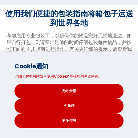
使用我们便捷的包装指南将箱包子运送
到世界各地
考虑雇用专业包装工，以确保你的物品完好无损地送达。如
果自行打包，则请留出足够的时间仔细包装每件物品，并按
照下面的 4 步指南进行操作。有关更详细的提示，请查看我
们的
如何选择运输箱子
和
准备大件物品以供收集
页面。
Cookie通知
详细了解本网站如何使用Cookie来增强您的浏览体验。
允许全部
不允许
准备装运箱:
更多信息
将所有包装材料准备齐全，例如包裹胶带和
CONTACT
SEARCH
SOCIAL
一把小刀。折叠小口盖，然后折叠大口盖，