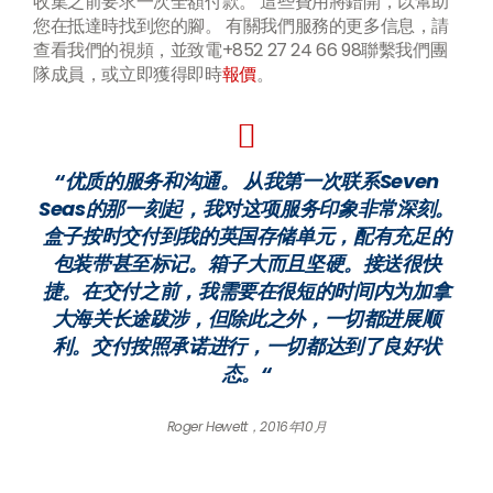
收集之前要求一次全額付款。 這些費用將錯開，以幫助
您在抵達時找到您的腳。 有關我們服務的更多信息，請
查看我們的視頻，並致電+852 27 24 66 98聯繫我們團
隊成員，或立即獲得即時
報價
。
“优质的服务和沟通。 从我第一次联系Seven
Seas的那一刻起，我对这项服务印象非常深刻。
盒子按时交付到我的英国存储单元，配有充足的
包装带甚至标记。箱子大而且坚硬。接送很快
捷。在交付之前，我需要在很短的时间内为加拿
大海关长途跋涉，但除此之外，一切都进展顺
利。交付按照承诺进行，一切都达到了良好状
态。“
Roger Hewett，2016年10月