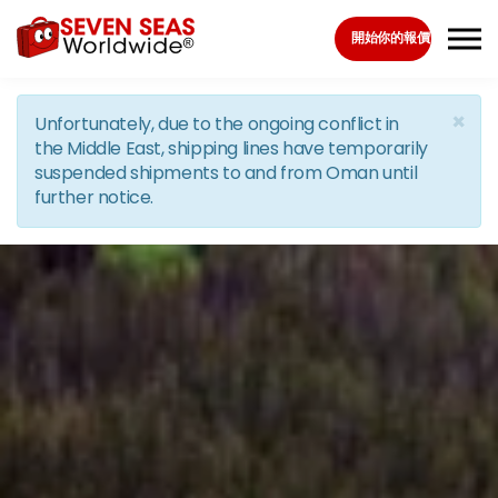
Skip to the content
開始你的報價
×
Unfortunately, due to the ongoing conflict in
the Middle East, shipping lines have temporarily
suspended shipments to and from Oman until
further notice.