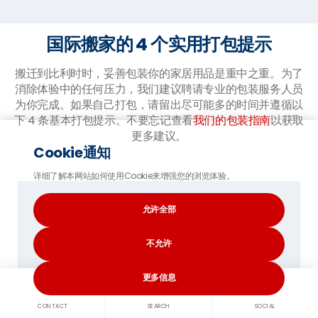
国际搬家的 4 个实用打包提示
搬迁到比利时时，妥善包装你的家居用品是重中之重。为了
消除体验中的任何压力，我们建议聘请专业的包装服务人员
为你完成。如果自己打包，请留出尽可能多的时间并遵循以
下 4 条基本打包提示。不要忘记查看
我们的包装指南
以获取
更多建议。
Cookie通知
详细了解本网站如何使用Cookie来增强您的浏览体验。
允许全部
不允许
尽量减少不必要的物品!:
更多信息
仔细考虑你需要带走的东西。整理是告别不
CONTACT
SEARCH
SOCIAL