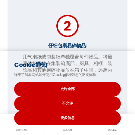
仔细包裹易碎物品:
用气泡纸或包装纸单独覆盖每件物品。将最
重的货物放在集装箱底部，厨具、相框、装
Cookie通知
饰品和其他易碎物品放在箱子中间，远离内
详细了解本网站如何使用Cookie来增强您的浏览体验。
壁。
包装好后，轻轻摇晃盒子。如果您听到任何
允许全部
物品移动或由相互碰撞的声音，请使用旧报
纸、毛巾和其他柔软材料填补空隙。
不允许
更多信息
CONTACT
SEARCH
SOCIAL