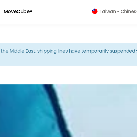
Skip to the content
MoveCube®
Taiwan -
Chines
in the Middle East, shipping lines have temporarily suspende