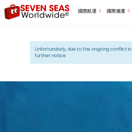
國際航運
國際搬遷
Unfortunately, due to the ongoing conflict 
further notice.