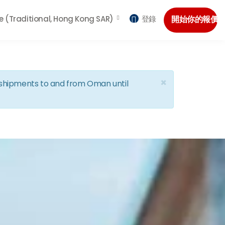
e (Traditional, Hong Kong SAR)
登錄
開始你的報價
×
d shipments to and from Oman until