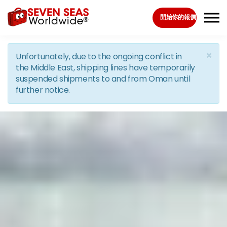
Skip to the content
開始你的報價
×
Unfortunately, due to the ongoing conflict in
the Middle East, shipping lines have temporarily
suspended shipments to and from Oman until
further notice.