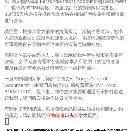
寫 "個人物品清單 Personal Effects Accounting Document
" ，也稱為BSF186表格。 為避免對您的貨物徵稅或關稅，
BSF186表格必須在抵達加拿大時在機場紅色海關申報通道處
進行蓋章。
請注意：根據加拿大嚴格的海關規定，當物件寄達時，您本
人必須親自回到並出席在加拿大境內。 我們七海國際當地的
辦事處將會在你物件運達並等待清關之時通知您。
海關文件需要由您本人，親自出示給物件所在城市的海關辦
公室。 如果這個海關辦公室離你本人所在的目的地很遙遠，
那麼你還是需要為自己特地安排一趟行程前往。
一旦海關清關完畢，你的“提貨文件 Cargo Control
Document”（由我們為你提供）將被蓋章為“允許 PARS
PERMITTED”。 接下來，將你的清關證明通過電子郵件發送
給我們，我們將安排為你送貨交付物品。
有關更多海關建議，包括免稅商品以及結婚禮物和繼承之物
的規定，請訪問我們的
物品進口去加拿大
頁面。