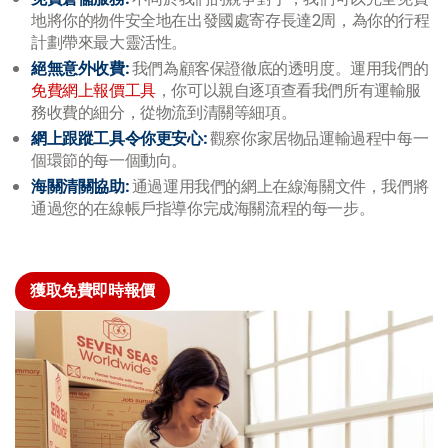
地將你的物件安全地在出發國處寄存長達2周，為你的行程
計劃帶來最大靈活性。
絕無意外收費:
我們為顧客保證徹底的透明度。運用我們的
免費網上報價工具
，你可以親自逐項查看我們所有運輸服
務收費的細分，從物流到清關等細項。
網上跟蹤工具令你更安心:
觀察你家居物品運輸過程中每一
個環節的每一個動向。
海關清關協助:
通過運用我們的網上在線海關文件，我們將
通過您的在線帳戶指導你完成海關流程的每一步。
獲取免費即時報價