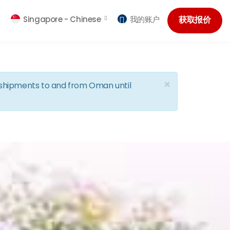
Singapore -
Chinese
我的账户
获取报价
×
d shipments to and from Oman until