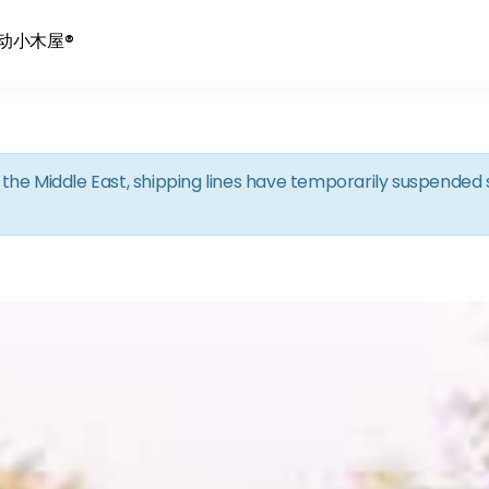
Skip to the content
动小木屋®
in the Middle East, shipping lines have temporarily suspende