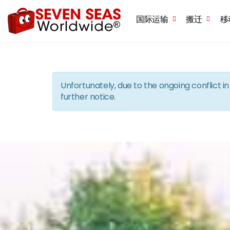
国际运输
搬迁
移
Unfortunately, due to the ongoing conflict 
further notice.