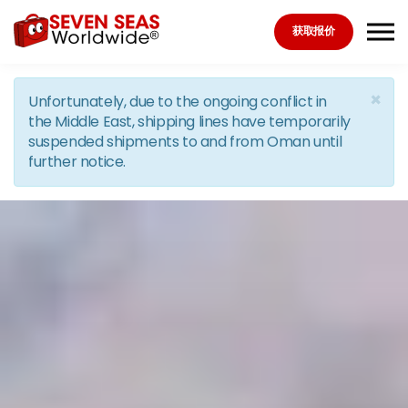
Skip to the content
获取报价
×
Unfortunately, due to the ongoing conflict in
the Middle East, shipping lines have temporarily
suspended shipments to and from Oman until
further notice.