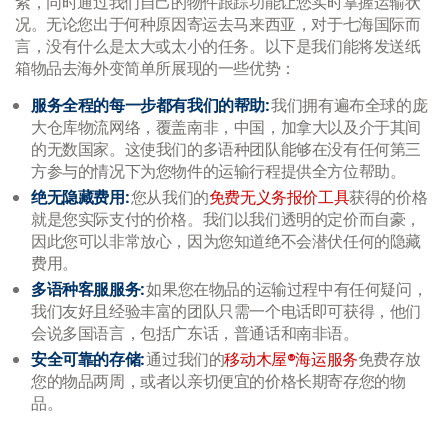
紊，同时通过我们自己的物件跟踪功能让您实时掌握运输状
况。无论您出于何种原因寄运去马来西亚，对于七海国际而
言，没有什么是太大或太小的任务。以下是我们能将发送纸
箱物品去海外变简单所展现的一些优势：
服务全程的
每一步都有我们的帮助
:
我们拥有遍布全球的庞
大仓库物流网络，覆盖南非，中国，加拿大以及介于其间
的无数国家。这使我们的多语种团队能够在没有任何第三
方参与的情况下为您物件的运输行程提供全方位帮助。
绝
无隐藏费用
:
您从我们的
免费无义务报价工具
获得的价格
就是您实际支付的价格。我们以我们透明的定价而自豪，
因此您可以非常放心，因为您知道绝不会潜伏任何的隐藏
费用。
多语种客服服务
:
如果您在物品的运输过程中有任何疑问，
我们友好且经验丰富的团队只需一个电话即可获得，他们
会说多国语言，包括广东话，普通话和南非语。
安全可靠的存储
:
通过我们的
移动木屋®海运服务
免费存放
您的物品两周，或者以亲切便宜的价格长期寄存您的物
品。