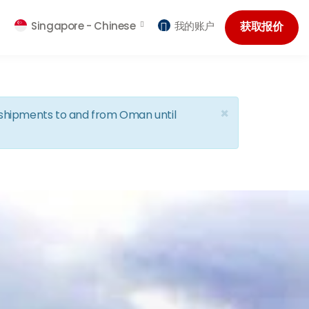
Singapore -
Chinese
我的账户
获取报价
×
d shipments to and from Oman until