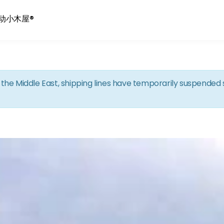
Skip to the content
动小木屋®
in the Middle East, shipping lines have temporarily suspende