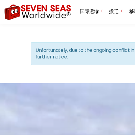
国际运输
搬迁
移
Unfortunately, due to the ongoing conflict 
further notice.