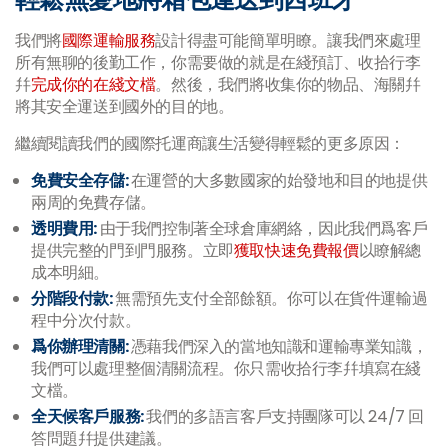
我們將
國際運輸服務
設計得盡可能簡單明瞭。讓我們來處理
所有無聊的後勤工作，你需要做的就是在綫預訂、收拾行李
幷
完成你的在綫文檔
。然後，我們將收集你的物品、海關幷
將其安全運送到國外的目的地。
繼續閱讀我們的國際托運商讓生活變得輕鬆的更多原因：
免費安全存儲:
在運營的大多數國家的始發地和目的地提供
兩周的免費存儲。
透明費用:
由于我們控制著全球倉庫網絡，因此我們爲客戶
提供完整的門到門服務。立即
獲取快速免費報價
以瞭解總
成本明細。
分階段付款:
無需預先支付全部餘額。你可以在貨件運輸過
程中分次付款。
爲你辦理清關:
憑藉我們深入的當地知識和運輸專業知識，
我們可以處理整個清關流程。你只需收拾行李幷填寫在綫
文檔。
全天候客戶服務:
我們的多語言客戶支持團隊可以 24/7 回
答問題幷提供建議。