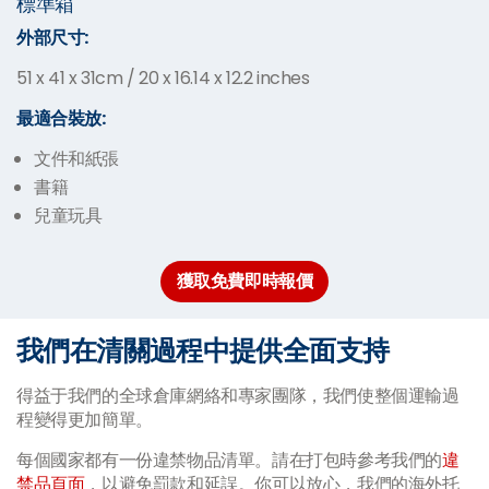
標準箱
外部尺寸
:
51 x 41 x 31cm / 20 x 16.14 x 12.2 inches
最適合
裝放:
文件和紙張
書籍
兒童玩具
獲取免費即時報價
我們在清關過程中提供全面支持
得益于我們的全球倉庫網絡和專家團隊，我們使整個運輸過
程變得更加簡單。
每個國家都有一份違禁物品清單。請在打包時參考我們的
違
禁品頁面
，以避免罰款和延誤。你可以放心，我們的海外托