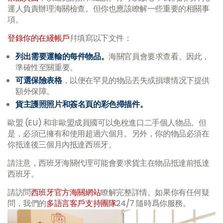
運人負責辦理海關檢查。但你也應該瞭解一些重要的相關事
項。
登錄你的在綫帳戶
幷填寫以下文件：
列出需要運輸的每件物品。
海關官員會要求查看。因此，
準確性至關重要。
可選保險表格
，以便在罕見的物品丟失或損壞情况下提供
額外保障。
貨主護照照片和簽名頁的彩色掃描件。
歐盟 (EU) 和非歐盟成員國可以免稅進口二手個人物品。但
是，必須已擁有和使用超過六個月。另外，你的物品必須在
你抵達後三個月內抵達西班牙。
請注意，西班牙海關代理可能會要求貨主在物品抵達前抵達
西班牙。
請訪問
西班牙官方海關網站
瞭解完整詳情。如果你有任何疑
問，我們的
多語言客戶支持團隊
24/7 隨時爲你服務。