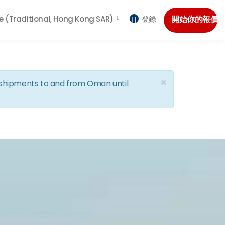
e (Traditional, Hong Kong SAR)
登錄
開始你的報價
×
d shipments to and from Oman until