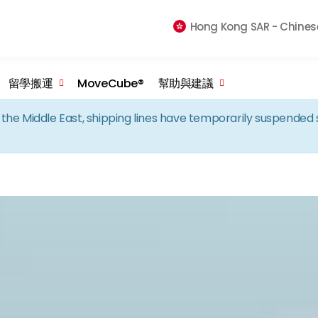
Skip to the content
Hong Kong SAR -
Chines
留學搬運
MoveCube®
幫助與建議
in the Middle East, shipping lines have temporarily suspende