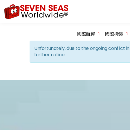
國際航運
國際搬遷
Unfortunately, due to the ongoing conflict 
further notice.