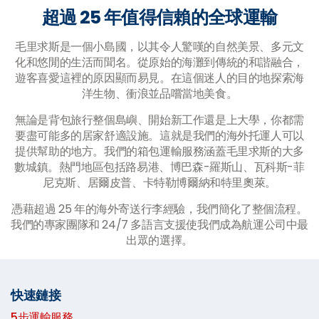
超過 25 年值得信賴的全球運輸
毛里求斯是一個小島國，以其令人驚嘆的自然美景、多元文
化和悠閒的生活而聞名。從原始的海灘到傳統的和諧融合，
遊客喜愛這裡的原因顯而易見。在這個迷人的目的地探索海
洋生物、衝浪並品嚐當地美食。
無論是背包旅行整個島嶼、開始新工作還是上大學，你都需
要盡可能多的居家舒適設施。這就是我們的海外托運人可以
提供幫助的地方。我們的箱包運輸服務涵蓋毛里求斯的大多
數城鎮。熱門地區包括路易港、博巴森-羅斯山、瓦科斯-菲
尼克斯、居爾皮普、卡特勒博爾納和特里奧萊。
憑藉超過 25 年的海外寄送行李經驗，我們簡化了整個流程。
我們的專家團隊和 24/7 多語言支援使我們成為航運公司中最
出眾的選擇。
快速鏈接
5步運輸服務