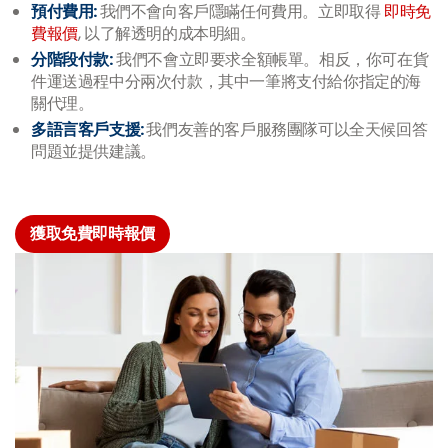
預付費用:
我們不會向客戶隱瞞任何費用。立即取得
即時免
費報價
, 以了解透明的成本明細。
分階段付款:
我們不會立即要求全額帳單。相反，你可在貨
件運送過程中分兩次付款，其中一筆將支付給你指定的海
關代理。
多語言客戶支援:
我們友善的客戶服務團隊可以全天候回答
問題並提供建議。
獲取免費即時報價