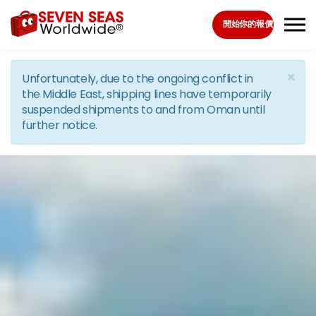
Skip to the content
開始你的報價
×
Unfortunately, due to the ongoing conflict in
the Middle East, shipping lines have temporarily
suspended shipments to and from Oman until
further notice.