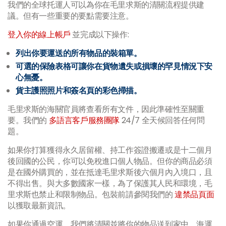
我們的全球托運人可以為你在毛里求斯的清關流程提供建
議。但有一些重要的要點需要注意。
登入你的線上帳戶
並完成以下操作:
列出你要運送的所有物品的裝箱單。
可選的保險表格可讓你在貨物遺失或損壞的罕見情況下安
心無憂。
貨主護照照片和簽名頁的彩色掃描。
毛里求斯的海關官員將查看所有文件，因此準確性至關重
要。我們的
多語言客戶服務團隊
24/7 全天候回答任何問
題。
如果你打算獲得永久居留權、持工作簽證搬遷或是十二個月
後回國的公民，你可以免稅進口個人物品。但你的商品必須
是在國外購買的，並在抵達毛里求斯後六個月內入境口，且
不得出售。與大多數國家一樣，為了保護其人民和環境，毛
里求斯也禁止和限制物品。包裝前請參閱我們的
違禁品頁面
以獲取最新資訊。
如果你通過空運，我們將清關並將你的物品送到家中。海運