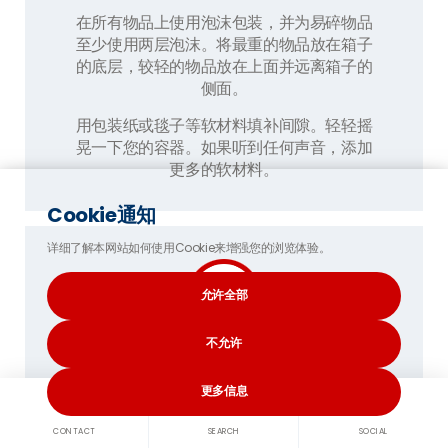
在所有物品上使用泡沫包装，并为易碎物品
至少使用两层泡沫。将最重的物品放在箱子
的底层，较轻的物品放在上面并远离箱子的
侧面。
用包装纸或毯子等软材料填补间隙。轻轻摇
晃一下您的容器。如果听到任何声音，添加
更多的软材料。
Cookie通知
详细了解本网站如何使用Cookie来增强您的浏览体验。
允许全部
不允许
填写您的在线清单:
更多信息
录您的在线帐户
并完成您的清单 —— 列出
您要运送到日本的每个物品。海关官员将要
CONTACT
SEARCH
SOCIAL
求查看它，因此准确性至关重要。