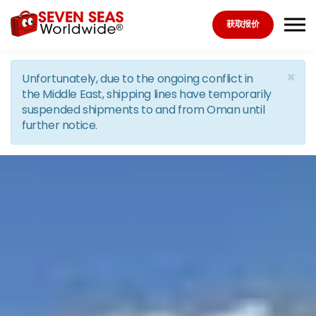
Skip to the content
获取报价
×
Unfortunately, due to the ongoing conflict in
the Middle East, shipping lines have temporarily
suspended shipments to and from Oman until
further notice.